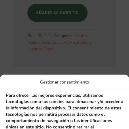
Gran
Selección.
AÑADIR AL CARRITO
Lata
1
Litro.
SKU:
60-1-1
Categorías:
Aceites
,
Caja
Aceites destacados
,
AOVE
,
Bodas y
de
Eventos
,
Picual
15
Unds.
cantidad
Gestionar consentimiento
Descripción
Para ofrecer las mejores experiencias, utilizamos
Información adicional
tecnologías como las cookies para almacenar y/o acceder a
la información del dispositivo. El consentimiento de estas
Caja con 15 latas de 1 Litro
tecnologías nos permitirá procesar datos como el
de AOVE Premium Gran
comportamiento de navegación o las identificaciones
Selección. Campaña
únicas en este sitio. No consentir o retirar el