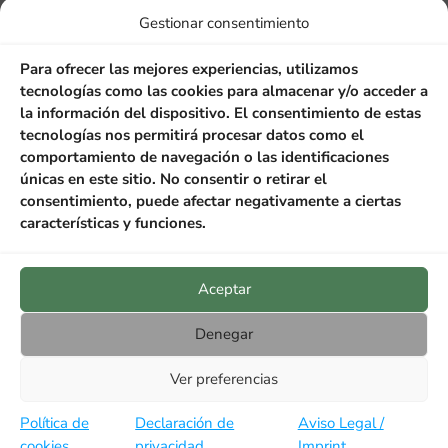
Descripción
Gestionar consentimiento
Información adicional
Para ofrecer las mejores experiencias, utilizamos
AOVE Puerta de Las Villas.
tecnologías como las cookies para almacenar y/o acceder a
Variedad Picual.
Caja con 6
la información del dispositivo. El consentimiento de estas
PET de 2 litros. Campaña
tecnologías nos permitirá procesar datos como el
2025/26
comportamiento de navegación o las identificaciones
únicas en este sitio. No consentir o retirar el
VARIEDAD: Picual
consentimiento, puede afectar negativamente a ciertas
características y funciones.
CERTIFICACIÓN: Producción Integrada
Se trata de un aceite procedente de aceitunas
en envero, de aceitunas recolectadas en la
Aceptar
primera quincena del mes de noviembre de
Denegar
olivares situados dentro de Parque Natural de
Cazorla, Segura y las Villas y de la campiña de
Ver preferencias
la zona de la Loma. Rico en vitamina E y
antioxidantes naturales, con menor
Política de
Declaración de
Aviso Legal /
susceptibilidad al deterioro, con mayor
cookies
privacidad
Imprint