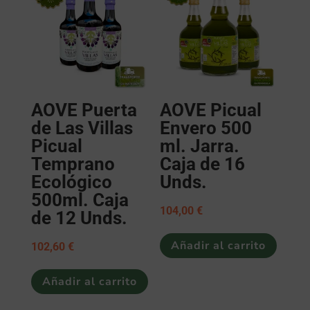
AOVE Puerta
AOVE Picual
de Las Villas
Envero 500
Picual
ml. Jarra.
Temprano
Caja de 16
Ecológico
Unds.
500ml. Caja
104,00
€
de 12 Unds.
Añadir al carrito
102,60
€
Añadir al carrito