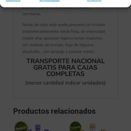
rendimiento en frituras prolongando su vida
útil, con una alta estabilidad y calidad
constante.
Notas de cata: este aceite presenta un frutado
predominantemente verde hoja, de intensidad
media-alta, aparecen ligeros tonos maduros,
con matices de tomate, hoja de higuera,
alcachofa… con amargo y picante medio.
TRANSPORTE NACIONAL
GRATIS PARA CAJAS
COMPLETAS
(menor cantidad indicar unidades)
Productos relacionados