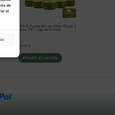
nto de
rar el
l
AOVE Puerta de Las Villas. Picual 2
aja 3
litros. PET. Caja de 6 Unds.
ias
84,00
€
Añadir al carrito