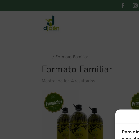
Inicio
/ Formato Familiar
Formato Familiar
Ordenado
Mostrando los 4 resultados
por
popularidad
Para ofr
para alm