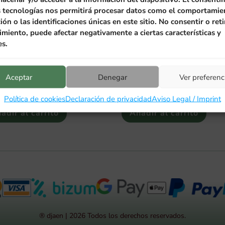
s tecnologías nos permitirá procesar datos como el comportamie
ón o las identificaciones únicas en este sitio. No consentir o reti
miento, puede afectar negativamente a ciertas características y
es.
Puerta de Las Villas Picual.
AOVE Puerta de Las Villas Picua
n Box de 5 litros. Caja de TRES
Envero Ecológico 5 litros. Lata. C
.
Unds.
Aceptar
Denegar
Ver preferenc
0
€
169,50
€
Política de cookies
Declaración de privacidad
Aviso Legal / Imprint
adir al carrito
Añadir al carrito
® djaen | 2026 Todos los derechos reservados.