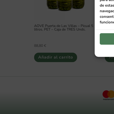
de esta
navegaci
consenti
funcion
AOVE Puerta de Las Villas – Picual 5
AOVE 
litros. PET – Caja de TRES Unds.
Bag i
Unds
88,80
€
88,8
Añadir al carrito
Añ