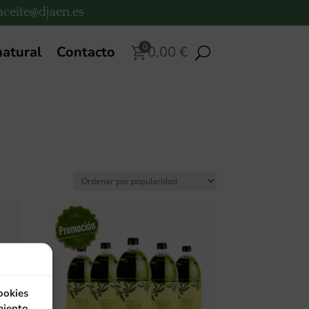
aceite@djaen.es
0
atural
Contacto
0,00
€
ookies
miento